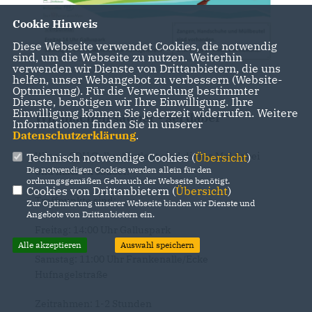
Cookie Hinweis
Diese Webseite verwendet Cookies, die notwendig
sind, um die Webseite zu nutzen. Weiterhin
verwenden wir Dienste von Drittanbietern, die uns
helfen, unser Webangebot zu verbessern (Website-
Optmierung). Für die Verwendung bestimmter
Dienste, benötigen wir Ihre Einwilligung. Ihre
Einwilligung können Sie jederzeit widerrufen. Weitere
Wir machen sauber - sei dabei
Informationen finden Sie in unserer
Datenschutzerklärung
.
Wir als CDU Gallus/Gutleut sind dieses Mal dabei
Technisch notwendige Cookies (
Übersicht
)
Die notwendigen Cookies werden allein für den
und machen sauber.
ordnungsgemäßen Gebrauch der Webseite benötigt.
Cookies von Drittanbietern (
Übersicht
)
Treffpunkte sind:
Zur Optimierung unserer Webseite binden wir Dienste und
Angebote von Drittanbietern ein.
Freitag: 14:00 Uhr Galluspark
Alle akzeptieren
Auswahl speichern
Samstag: 11:00 Uhr Frankenalle/Ecke
Hufnagelstraße
Zeitrahmen: 1-2 Stunden