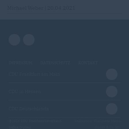
Michael Weber | 20.04.2021
IMPRESSUM
DATENSCHUTZ
KONTAKT
CDU Frankfurt am Main
CDU in Hessen
CDU Deutschlands
@2026 CDU Stadtbezirksverband
Realisation: Sharkness Media
Gallus/Gutleut
GmbH & Co. KG