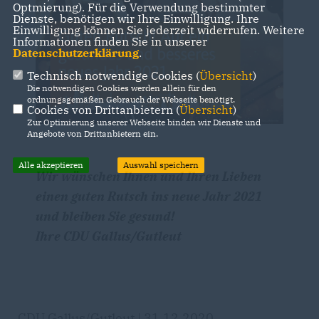
Optmierung). Für die Verwendung bestimmter
Dienste, benötigen wir Ihre Einwilligung. Ihre
Einwilligung können Sie jederzeit widerrufen. Weitere
Informationen finden Sie in unserer
Datenschutzerklärung
.
Technisch notwendige Cookies (
Übersicht
)
Die notwendigen Cookies werden allein für den
ordnungsgemäßen Gebrauch der Webseite benötigt.
Cookies von Drittanbietern (
Übersicht
)
Zur Optimierung unserer Webseite binden wir Dienste und
Angebote von Drittanbietern ein.
Alle akzeptieren
Auswahl speichern
Wir wünschen Ihnen und Ihren Lieben
einen guten Rutsch ins neue Jahr 2021
und bleiben Sie gesund!
Ihre CDU Gallus/Gutleut
CDU Gallus/Gutleut | 31.12.2020